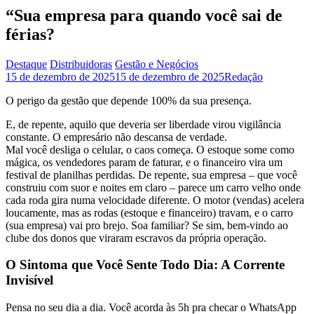
“Sua empresa para quando você sai de
férias?
Destaque
Distribuidoras
Gestão e Negócios
15 de dezembro de 2025
15 de dezembro de 2025
Redação
O perigo da gestão que depende 100% da sua presença.
E, de repente, aquilo que deveria ser liberdade virou vigilância
constante. O empresário não descansa de verdade.
Mal você desliga o celular, o caos começa. O estoque some como
mágica, os vendedores param de faturar, e o financeiro vira um
festival de planilhas perdidas. De repente, sua empresa – que você
construiu com suor e noites em claro – parece um carro velho onde
cada roda gira numa velocidade diferente. O motor (vendas) acelera
loucamente, mas as rodas (estoque e financeiro) travam, e o carro
(sua empresa) vai pro brejo. Soa familiar? Se sim, bem-vindo ao
clube dos donos que viraram escravos da própria operação.
O Sintoma que Você Sente Todo Dia: A Corrente
Invisível
Pensa no seu dia a dia. Você acorda às 5h pra checar o WhatsApp