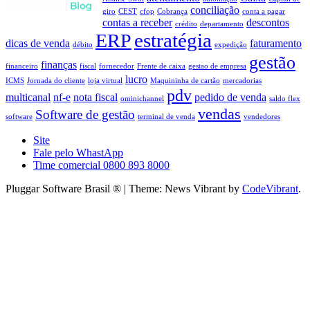
conciliação
giro
CEST
cfop
Cobrança
conta a pagar
contas a receber
descontos
crédito
departamento
estratégia
ERP
dicas de venda
faturamento
débito
expedição
gestão
finanças
financeiro
fiscal
fornecedor
Frente de caixa
gestao de empresa
lucro
ICMS
Jornada do cliente
loja virtual
Maquininha de cartão
mercadorias
pdv
multicanal
nf-e
nota fiscal
pedido de venda
ominichannel
saldo flex
vendas
Software de gestão
software
terminal de venda
vendedores
Site
Fale pelo WhastApp
Time comercial 0800 893 8000
Pluggar Software Brasil ®
|
Theme: News Vibrant by
CodeVibrant
.