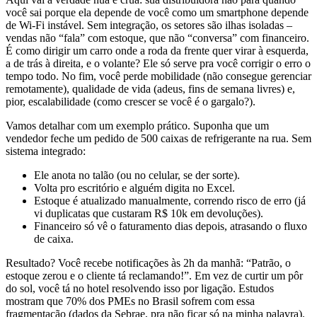
você sai porque ela depende de você como um smartphone depende
de Wi-Fi instável. Sem integração, os setores são ilhas isoladas –
vendas não “fala” com estoque, que não “conversa” com financeiro.
É como dirigir um carro onde a roda da frente quer virar à esquerda,
a de trás à direita, e o volante? Ele só serve pra você corrigir o erro o
tempo todo. No fim, você perde mobilidade (não consegue gerenciar
remotamente), qualidade de vida (adeus, fins de semana livres) e,
pior, escalabilidade (como crescer se você é o gargalo?).
Vamos detalhar com um exemplo prático. Suponha que um
vendedor feche um pedido de 500 caixas de refrigerante na rua. Sem
sistema integrado:
Ele anota no talão (ou no celular, se der sorte).
Volta pro escritório e alguém digita no Excel.
Estoque é atualizado manualmente, correndo risco de erro (já
vi duplicatas que custaram R$ 10k em devoluções).
Financeiro só vê o faturamento dias depois, atrasando o fluxo
de caixa.
Resultado? Você recebe notificações às 2h da manhã: “Patrão, o
estoque zerou e o cliente tá reclamando!”. Em vez de curtir um pôr
do sol, você tá no hotel resolvendo isso por ligação. Estudos
mostram que 70% dos PMEs no Brasil sofrem com essa
fragmentação (dados da Sebrae, pra não ficar só na minha palavra).