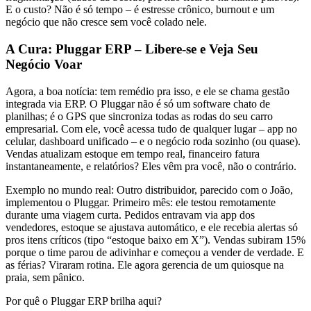
E o custo? Não é só tempo – é estresse crônico, burnout e um
negócio que não cresce sem você colado nele.
A Cura: Pluggar ERP – Libere-se e Veja Seu
Negócio Voar
Agora, a boa notícia: tem remédio pra isso, e ele se chama gestão
integrada via ERP. O Pluggar não é só um software chato de
planilhas; é o GPS que sincroniza todas as rodas do seu carro
empresarial. Com ele, você acessa tudo de qualquer lugar – app no
celular, dashboard unificado – e o negócio roda sozinho (ou quase).
Vendas atualizam estoque em tempo real, financeiro fatura
instantaneamente, e relatórios? Eles vêm pra você, não o contrário.
Exemplo no mundo real: Outro distribuidor, parecido com o João,
implementou o Pluggar. Primeiro mês: ele testou remotamente
durante uma viagem curta. Pedidos entravam via app dos
vendedores, estoque se ajustava automático, e ele recebia alertas só
pros itens críticos (tipo “estoque baixo em X”). Vendas subiram 15%
porque o time parou de adivinhar e começou a vender de verdade. E
as férias? Viraram rotina. Ele agora gerencia de um quiosque na
praia, sem pânico.
Por quê o Pluggar ERP brilha aqui?