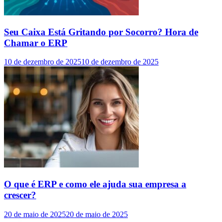
Seu Caixa Está Gritando por Socorro? Hora de
Chamar o ERP
10 de dezembro de 2025
10 de dezembro de 2025
O que é ERP e como ele ajuda sua empresa a
crescer?
20 de maio de 2025
20 de maio de 2025