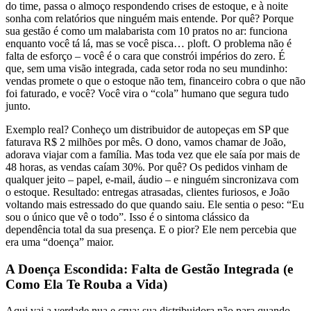
do time, passa o almoço respondendo crises de estoque, e à noite
sonha com relatórios que ninguém mais entende. Por quê? Porque
sua gestão é como um malabarista com 10 pratos no ar: funciona
enquanto você tá lá, mas se você pisca… ploft. O problema não é
falta de esforço – você é o cara que constrói impérios do zero. É
que, sem uma visão integrada, cada setor roda no seu mundinho:
vendas promete o que o estoque não tem, financeiro cobra o que não
foi faturado, e você? Você vira o “cola” humano que segura tudo
junto.
Exemplo real? Conheço um distribuidor de autopeças em SP que
faturava R$ 2 milhões por mês. O dono, vamos chamar de João,
adorava viajar com a família. Mas toda vez que ele saía por mais de
48 horas, as vendas caíam 30%. Por quê? Os pedidos vinham de
qualquer jeito – papel, e-mail, áudio – e ninguém sincronizava com
o estoque. Resultado: entregas atrasadas, clientes furiosos, e João
voltando mais estressado do que quando saiu. Ele sentia o peso: “Eu
sou o único que vê o todo”. Isso é o sintoma clássico da
dependência total da sua presença. E o pior? Ele nem percebia que
era uma “doença” maior.
A Doença Escondida: Falta de Gestão Integrada (e
Como Ela Te Rouba a Vida)
Aqui vai a verdade nua e crua: sua distribuidora não para quando