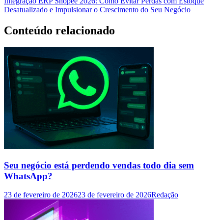
Integração ERP Shopee 2026: Como Evitar Perdas com Estoque
Desatualizado e Impulsionar o Crescimento do Seu Negócio
Conteúdo relacionado
Seu negócio está perdendo vendas todo dia sem
WhatsApp?
23 de fevereiro de 2026
23 de fevereiro de 2026
Redação