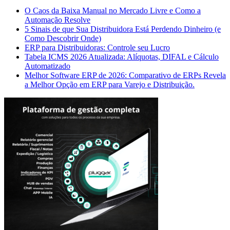
O Caos da Baixa Manual no Mercado Livre e Como a
Automação Resolve
5 Sinais de que Sua Distribuidora Está Perdendo Dinheiro (e
Como Descobrir Onde)
ERP para Distribuidoras: Controle seu Lucro
Tabela ICMS 2026 Atualizada: Alíquotas, DIFAL e Cálculo
Automatizado
Melhor Software ERP de 2026: Comparativo de ERPs Revela
a Melhor Opção em ERP para Varejo e Distribuição.